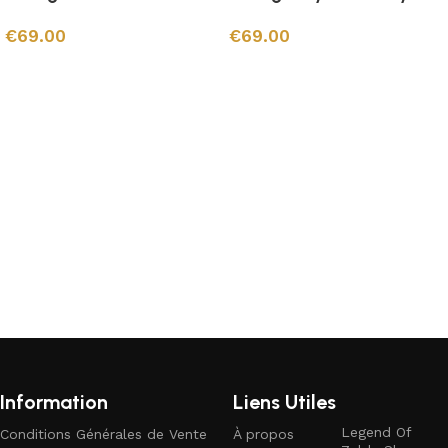
€
69.00
€
69.00
Ajouter au panier
Ajouter au panier
Information
Liens Utiles
Legend Of
Conditions Générales de Vente
À propos