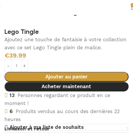
Accueil
Décoration Zelda
Lego Zelda
Lego Tingle
Ajoutez une touche de fantaisie à votre collection
avec ce set Lego Tingle plein de malice.
€
39.99
Ajouter au panier
Acheter maintenant
13
Personnes regardant ce produit en ce
moment !
6
Produits vendus au cours des dernières 22
heures
Ajouter à ma liste de souhaits
Livraison et retour