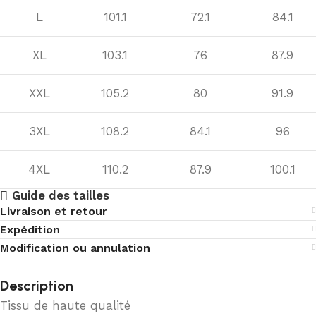
L
101.1
72.1
84.1
XL
103.1
76
87.9
XXL
105.2
80
91.9
3XL
108.2
84.1
96
4XL
110.2
87.9
100.1
Guide des tailles
Livraison et retour
Expédition
Modification ou annulation
Description
Tissu de haute qualité