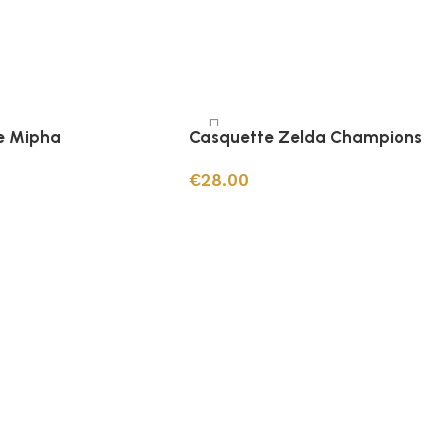
e Mipha
Casquette Zelda Champions
€
28.00
 panier
Ajouter au panier