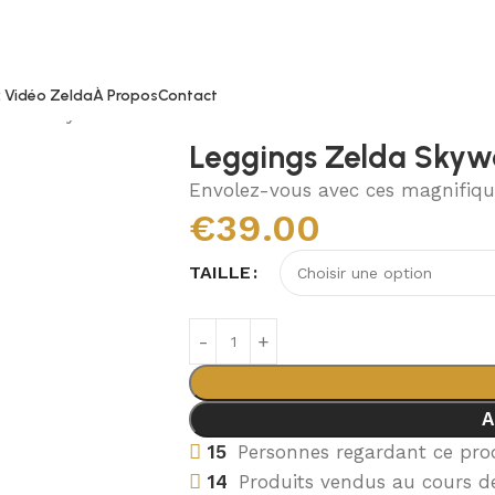
 Vidéo Zelda
À Propos
Contact
Zelda Skyward Sword
Leggings Zelda Sky
Envolez-vous avec ces magnifiqu
€
39.00
TAILLE
A
15
Personnes regardant ce pro
14
Produits vendus au cours de