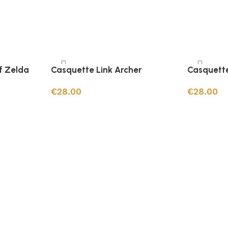
f Zelda
Casquette Link Archer
Casquett
€
28.00
€
28.00
Ajouter au panier
Ajouter au