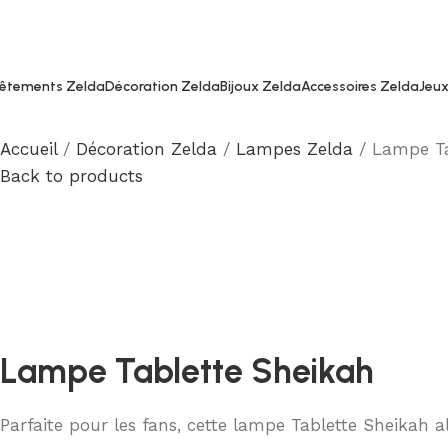
êtements Zelda
Décoration Zelda
Bijoux Zelda
Accessoires Zelda
Jeux
Accueil
Décoration Zelda
Lampes Zelda
Lampe Ta
Back to products
Lampe Tablette Sheikah
Parfaite pour les fans, cette lampe Tablette Sheikah a