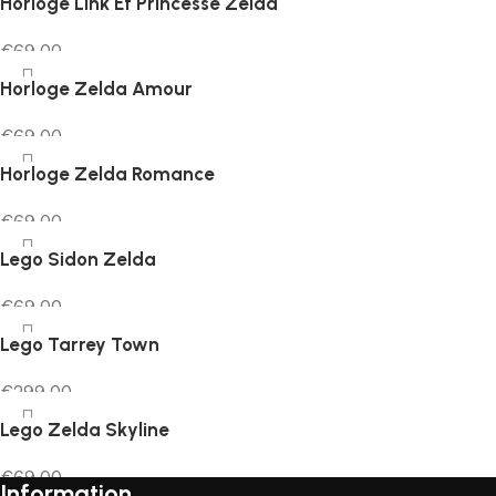
Horloge Link Et Princesse Zelda
€
69.00
Ajouter au panier
Horloge Zelda Amour
€
69.00
Ajouter au panier
Horloge Zelda Romance
€
69.00
Ajouter au panier
Lego Sidon Zelda
€
69.00
Ajouter au panier
Lego Tarrey Town
€
299.00
Ajouter au panier
Lego Zelda Skyline
€
69.00
Information