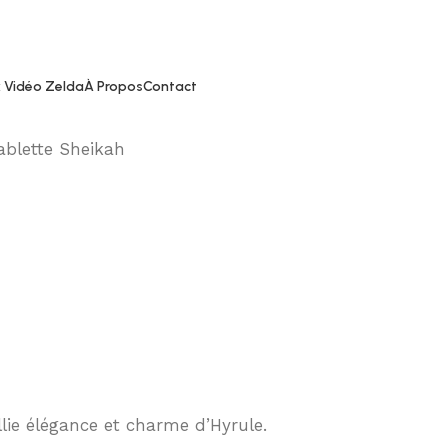
 Vidéo Zelda
À Propos
Contact
blette Sheikah
llie élégance et charme d’Hyrule.