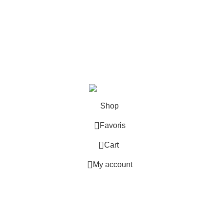
contact@legend-of-zelda-shop.com
27, Quai Alphonse le Gallo, 92100 Boulogne-Billancourt
09 72 46 66 66
9h - 17h (GMT +1)
©2025, Legend Of Zelda Shop.
Shop
Favoris
0
Cart
My account