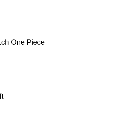
tch One Piece
ft