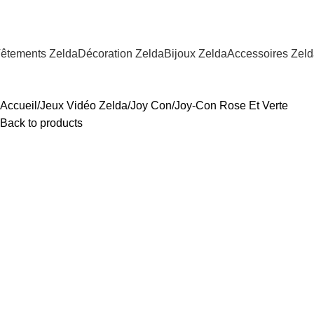
êtements Zelda
Décoration Zelda
Bijoux Zelda
Accessoires Zel
Accueil
Jeux Vidéo Zelda
Joy Con
Joy-Con Rose Et Verte
Back to products