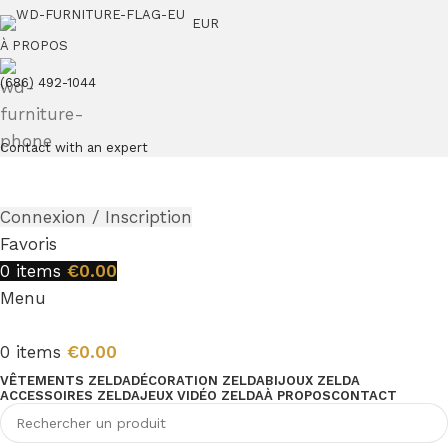
EUR
À PROPOS
(686) 492-1044
Contact with an expert
Connexion / Inscription
Favoris
0
items
€
0.00
Menu
0
items
€
0.00
VÊTEMENTS ZELDA
DÉCORATION ZELDA
BIJOUX ZELDA
ACCESSOIRES ZELDA
JEUX VIDÉO ZELDA
À PROPOS
CONTACT