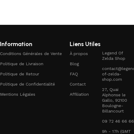
Information
Liens Utiles
Legend Of
Conditions Générales de Vente
À propos
Zelda Shop
Politique de Livraison
Blog
contact@legen
Politique de Retour
FAQ
of-zelda-
shop.com
Politique de Confidentialité
Contact
27, Quai
Mentions Légales
Affiliation
Alphonse le
Gallo, 92100
Boulogne-
Billancourt
09 72 46 66 66
9h - 17h (GMT