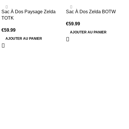
Sac À Dos Paysage Zelda
Sac À Dos Zelda BOTW
TOTK
€
59.99
€
59.99
AJOUTER AU PANIER
AJOUTER AU PANIER
Information
Conditions Générales de Vente
Politique de Livraison
Politique de Retour