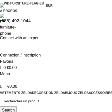
0
0
EUR
À PROPOS
(686) 492-1044
Contact with an expert
Connexion / Inscription
Favoris
0
€
0.00
Menu
€
0.00
VÊTEMENTS ZELDA
DÉCORATION ZELDA
BIJOUX ZELDA
ACCESSOIRES
Search