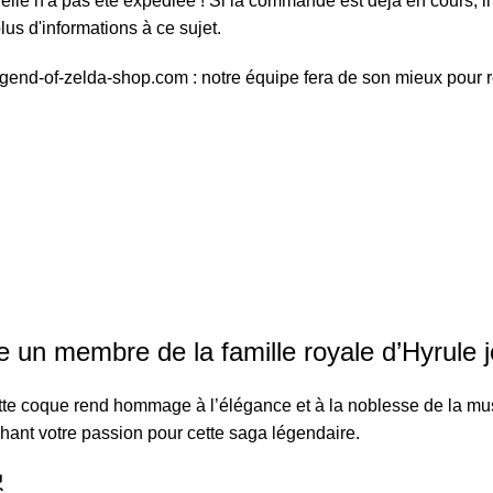
elle n'a pas été expédiée ! Si la commande est déjà en cours, il 
us d'informations à ce sujet.
egend-of-zelda-shop.com : notre équipe fera de son mieux pour 
un membre de la famille royale d’Hyrule j
Cette coque rend hommage à l’élégance et à la noblesse de la m
chant votre passion pour cette saga légendaire.
