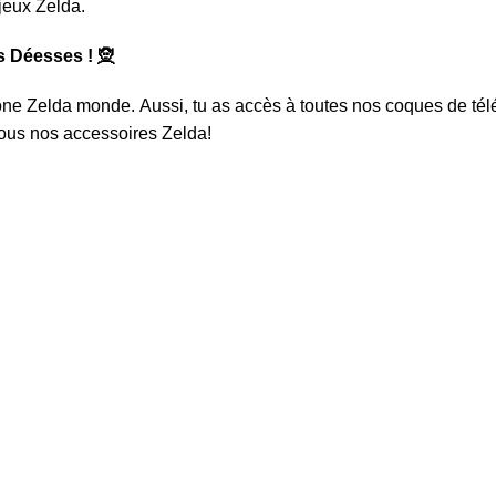
eux Zelda.
 Déesses ! 🧝
one Zelda monde
. Aussi, tu as accès à toutes nos coques de té
 tous nos
accessoires Zelda
!