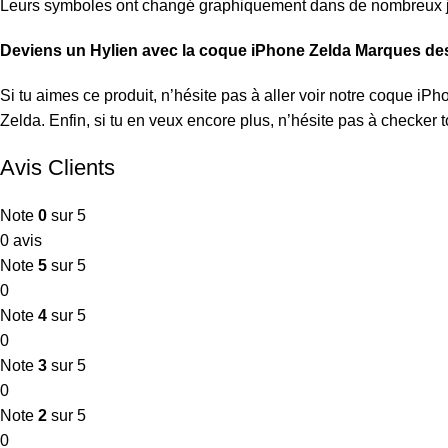
Leurs symboles ont changé graphiquement dans de nombreux j
Deviens un Hylien avec la coque iPhone Zelda Marques des
Si tu aimes ce produit, n’hésite pas à aller voir notre
coque iPh
Zelda
. Enfin, si tu en veux encore plus, n’hésite pas à checker
Avis Clients
Note
0
sur 5
0 avis
Note
5
sur 5
0
Note
4
sur 5
0
Note
3
sur 5
0
Note
2
sur 5
0