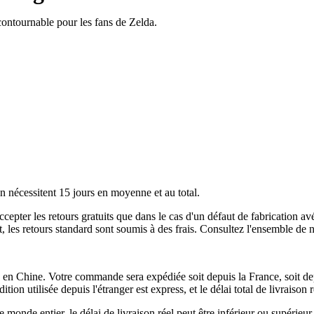
ontournable pour les fans de Zelda.
n nécessitent 15 jours en moyenne et au total.
accepter les retours gratuits que dans le cas d'un défaut de fabricati
ant, les retours standard sont soumis à des frais. Consultez l'ensemble d
 en Chine. Votre commande sera expédiée soit depuis la France, soit depu
tion utilisée depuis l'étranger est express, et le délai total de livraiso
monde entier, le délai de livraison réel peut être inférieur ou supérieur