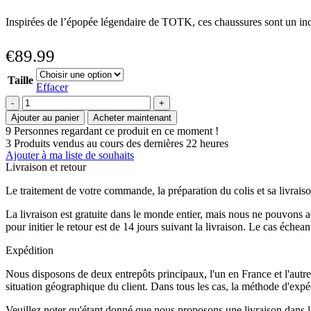
Inspirées de l’épopée légendaire de TOTK, ces chaussures sont un inc
€
89.99
Taille
Effacer
quantité
de
Ajouter au panier
Acheter maintenant
Chaussures
9
Personnes regardant ce produit en ce moment !
Zelda
3
Produits vendus au cours des dernières 22 heures
Tears
Ajouter à ma liste de souhaits
Of
Livraison et retour
The
Kingdom
Le traitement de votre commande, la préparation du colis et sa livraiso
La livraison est gratuite dans le monde entier, mais nous ne pouvons 
pour initier le retour est de 14 jours suivant la livraison. Le cas éche
Expédition
Nous disposons de deux entrepôts principaux, l'un en France et l'autre
situation géographique du client. Dans tous les cas, la méthode d'expédi
Veuillez noter qu'étant donné que nous proposons une livraison dans le 