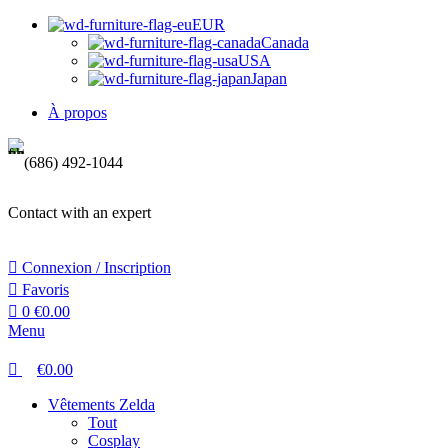
0
0
EUR
Canada
USA
Japan
À propos
(686) 492-1044
Contact with an expert
Connexion / Inscription
Favoris
0
€
0.00
Menu
€
0.00
Vêtements Zelda
Tout
Cosplay