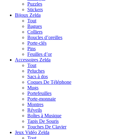
Puzzles
Stickers
Bijoux Zelda
Tout
Bagues
Colliers
Boucles d’oreilles
Porte-clés
Pins
Feuilles d’or
Accessoires Zelda
Tout
Peluches
Sacs à dos
Coques De Téléphone
Mugs
Portefeuilles
Porte-monnaie
Montres
Réveils
Boîtes à Musique
Tapis De Souris
Touches De Clavier
Jeux Vidéo Zelda
Tout