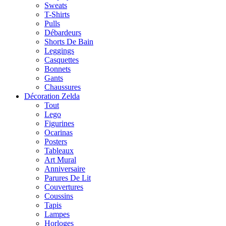
Sweats
T-Shirts
Pulls
Débardeurs
Shorts De Bain
Leggings
Casquettes
Bonnets
Gants
Chaussures
Décoration Zelda
Tout
Lego
Figurines
Ocarinas
Posters
Tableaux
Art Mural
Anniversaire
Parures De Lit
Couvertures
Coussins
Tapis
Lampes
Horloges