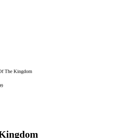
 Of The Kingdom
99
e Kingdom