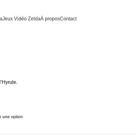
da
Jeux Vidéo Zelda
À propos
Contact
d’Hyrule.